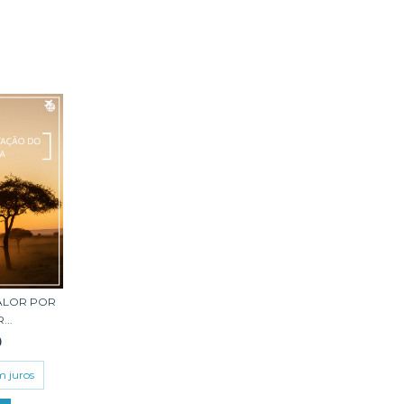
VALOR POR
..
0
m juros