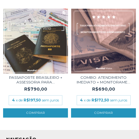
PASSAPORTE BRASILEIRO +
COMBO: ATENDIMENTO
ASSESSORIA PARA...
IMEDIATO + MONITORAME...
R$790,00
R$690,00
4
x de
R$197,50
sem juros
4
x de
R$172,50
sem juros