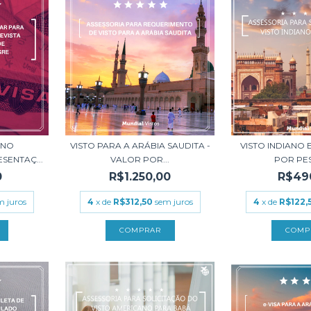
ANO
VISTO PARA A ARÁBIA SAUDITA -
VISTO INDIANO 
SENTAÇ...
VALOR POR...
POR PES
0
R$1.250,00
R$49
m juros
4
x de
R$312,50
sem juros
4
x de
R$122,