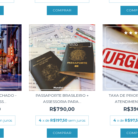
ACHADO -
PASSAPORTE BRASILEIRO +
TAXA DE PRIO
S...
ASSESSORIA PARA...
ATENDIMENT
0
R$790,00
R$39
m juros
4
x de
R$197,50
sem juros
4
x de
R$97,