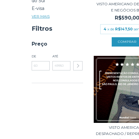
do Sul
VISTO AMERICANO DE
E-visa
E NEGÓCIOS B1
VER MAIS
R$590,0
Filtros
4
x de
R$147,50
se
Preço
DE
ATÉ
VISTO AMERIC
DESPACHADO / REPRE