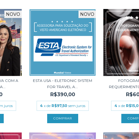
NOVO
NOVO
VA COM A
ESTA USA - ELETRONIC SYSTEM
FOTOGRAF
...
FOR TRAVEL A...
REQUERIMENTO 
0
R$390,00
R$60
m juros
4
x de
R$97,50
sem juros
4
x de
R$15,