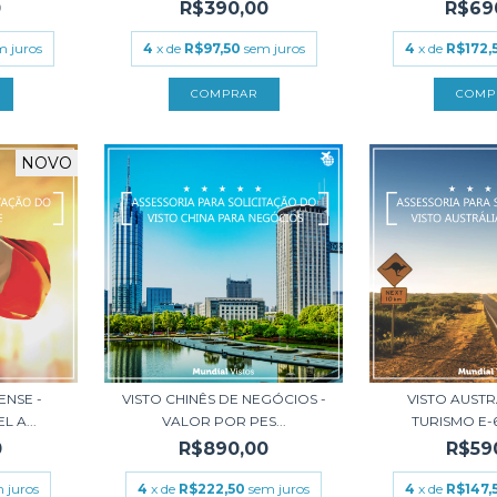
0
R$390,00
R$69
m juros
4
x de
R$97,50
sem juros
4
x de
R$172,
NOVO
ENSE -
VISTO CHINÊS DE NEGÓCIOS -
VISTO AUST
 A...
VALOR POR PES...
TURISMO E-60
0
R$890,00
R$59
 juros
4
x de
R$222,50
sem juros
4
x de
R$147,