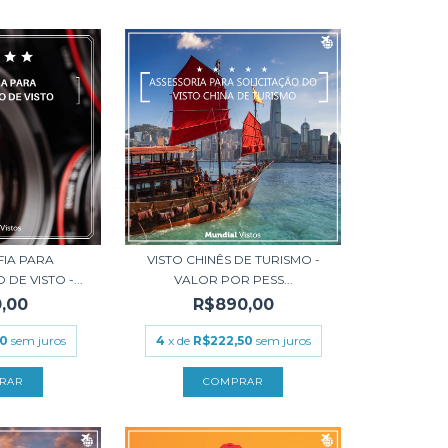
IA PARA
VISTO CHINÊS DE TURISMO -
DE VISTO -...
VALOR POR PESS...
,00
R$890,00
00
sem juros
4
x de
R$222,50
sem juros