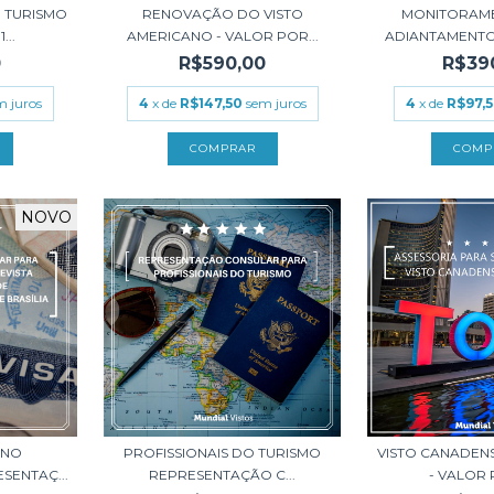
 TURISMO
RENOVAÇÃO DO VISTO
MONITORAM
...
AMERICANO - VALOR POR...
ADIANTAMENTO
0
R$590,00
R$39
m juros
4
x de
R$147,50
sem juros
4
x de
R$97,
NOVO
ANO
PROFISSIONAIS DO TURISMO
VISTO CANADEN
SENTAÇ...
REPRESENTAÇÃO C...
- VALOR P