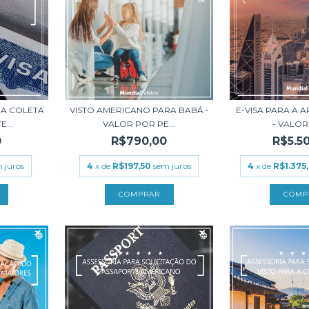
A COLETA
VISTO AMERICANO PARA BABÁ -
E-VISA PARA A 
...
VALOR POR PE...
- VALOR 
0
R$790,00
R$5.5
 juros
4
x de
R$197,50
sem juros
4
x de
R$1.375